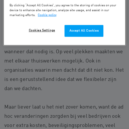
By clicking “Accept All Cookies”, you agree to the storing of cookies on your
device to enhance site navigation, analyze site usage, and assist in our
marketing efforts.
Cookie policy
Regeren is ook reflecteren
Cookies Settings
Accept All Cookies
Afgelopen jaar hebben we gezien dat we ons
collectief kunnen aanpassen en meebewegen
wanneer dat nodig is. Op veel plekken maakten we
met elkaar thuiswerken mogelijk. Ook in
organisaties waarin men dacht dat dit niet kon. Het
is een geruststellend idee dat we flexibeler zijn
dan we dachten.
Maar liever laat u het niet zover komen, want de ad
hoc veranderingen zorgden bij veel bedrijven ook
voor extra kosten, beveiligingsproblemen, veel