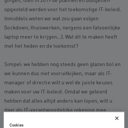
gingen, toen in 2019 de plannen en budgetten
opgesteld werden voor het toekomstige IT-beleid.
Inmiddels weten we wat zou gaan volgen
(lockdown, thuiswerken, nergens een fatsoenlijke
laptop meer te krijgen…). Wat dit te maken heeft
met het heden en de toekomst?
Simpel: we hebben nog steeds geen glazen bol en
we kunnen dus niet vooruitkijken, maar als IT-
manager of directie wilt u wel de juiste keuzes
maken voor uw IT-beleid. Omdat we geleerd
hebben dat alles altijd anders kan lopen, wilt u
daar als IT-verantwoordelijke rekening mee
houden bij het maken van uw plannen.
Cookies