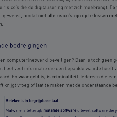
e risico’s die de digitalisering met zich meebrengt. E
el gewenst, omdat
niet alle risico’s zijn op te lossen m
n
.
de bedreigingen
n computer(netwerk) beveiligen? Daar is toch geen ge
el heel veel informatie die een bepaalde waarde heeft 
waard. En
waar geld is, is criminaliteit
. Iedereen die ee
ft krijgt vroeg of laat te maken met de onderstaande b
Betekenis in begrijpbare taal
Malware is letterlijk
malafide software
oftewel software die j