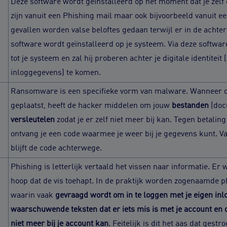
Deze software wordt geïnstalleerd op het moment dat je zelf 
zijn vanuit een Phishing mail maar ook bijvoorbeeld vanuit een
gevallen worden valse beloftes gedaan terwijl er in de achte
software wordt geïnstalleerd op je systeem. Via deze softwar
tot je systeem en zal hij proberen achter je digitale identiteit
inloggegevens) te komen.
Ransomware is een specifieke vorm van malware. Wanneer de
geplaatst, heeft de hacker middelen om jouw
bestanden
(docu
versleutelen
zodat je er zelf niet meer bij kan. Tegen betalin
ontvang je een code waarmee je weer bij je gegevens kunt. 
blijft de code achterwege.
Phishing is letterlijk vertaald het vissen naar informatie. Er 
hoop dat de vis toehapt. In de praktijk worden zogenaamde p
waarin vaak
gevraagd wordt om in te loggen met je eigen in
waarschuwende teksten dat er iets mis is met je account en 
niet meer bij je account kan
. Feitelijk is dit het aas dat gestr