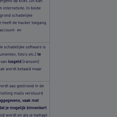
ergens op klikt. Dit kan
 internetsite. In beide
rgrond schadelijke
e heeft de hacker toegang
 (account- en
 schadelijke software is
menten, foto’s etc.)
te
g van
losgeld
(ransom)
Vaak wordt betaald maar
wordt aas gestrooid in de
hishing mails verstuurd
loggegevens, vaak met
dat je mogelijk binnenkort
ooid wordt en als je toehapt