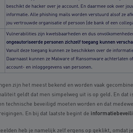
beschikt de hacker over je account. En daarmee ook over jouw
informatie. Alle phishing mails worden verstuurd alsof ze af
jou vertrouwde organisatie of persoon (de bank of een colleg
Vulnerabilities zijn kwetsbaarheden en dus onvolkomenhede
ongeautoriseerde personen zichzelf toegang kunnen verschaf
Vanuit deze toegang kunnen ze beschikken over de informati
Daarnaast kunnen ze Malware of Ransomware achterlaten of
account- en inloggegevens van personen.
ngen zijn het meest bekend en worden vaak gecombinee
liteit geldt dat men simpelweg uit is op geld. En dat i
n technische beveiligd moeten worden en dat medewe
eigingen. En bij dat laatste begint de
informatiebeveil
elden heb je namelijk zelf ergens op geklikt, omdat je