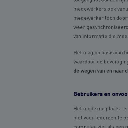
toegang tot dat bedrijf
medewerkers ook vanuit
medewerker toch doorwe
weer gesynchroniseerd 
van informatie die mee
Het mag op basis van bo
waardoor de beveiligin
de wegen van en naar 
Gebruikers en onvoor
Het moderne plaats- en 
niet voor iedereen te b
computer ziet als een m