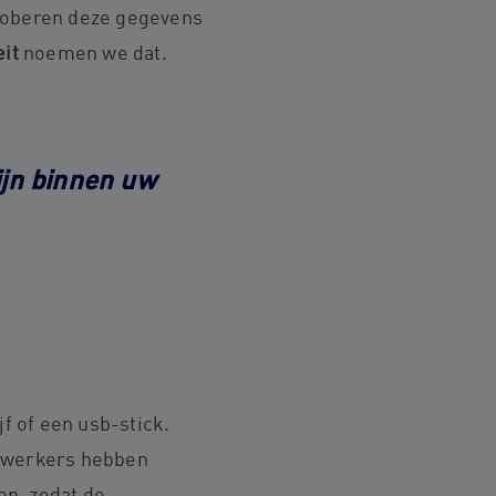
proberen deze gegevens
eit
noemen we dat.
ijn binnen uw
jf of een usb-stick.
dewerkers hebben