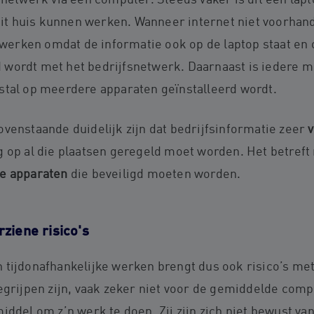
snetwerk via een computer. Steeds vaker is dit een lapt
 huis kunnen werken. Wanneer internet niet voorhand
rken omdat de informatie ook op de laptop staat en op
wordt met het bedrijfsnetwerk. Daarnaast is iedere m
stal op meerdere apparaten geïnstalleerd wordt.
venstaande duidelijk zijn dat bedrijfsinformatie zeer
v
g op al die plaatsen geregeld moet worden. Het betreft
de apparaten
die beveiligd moeten worden.
ziene risico's
tijdonafhankelijke werken brengt dus ook risico’s met
egrijpen zijn, vaak zeker niet voor de gemiddelde comp
iddel om z’n werk te doen. Zij zijn zich niet bewust van 